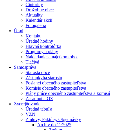
Cintoríny
Družobné obce
Aktuality
Kalendár akcií
Fotogaléria
Úrad
Kontakt
Úradné hodiny
Hlavná kontrolórka
Programy a plány
Nakladanie s majetkom obce
Tlačivá
Samospráva
Starosta obce
Zástupkyňa starostu
Poslanci obecného zastupiteľstva
Komisie obecného zastupiteľstva
Plány práce obecného zastupiteľstva a komisií
Zasadnutia OZ
Zverejňovanie
Úradná tabuľa
VZN
Zmluvy, Faktúry, Objednávky
Archív do 11⁄2025
Zmluvy