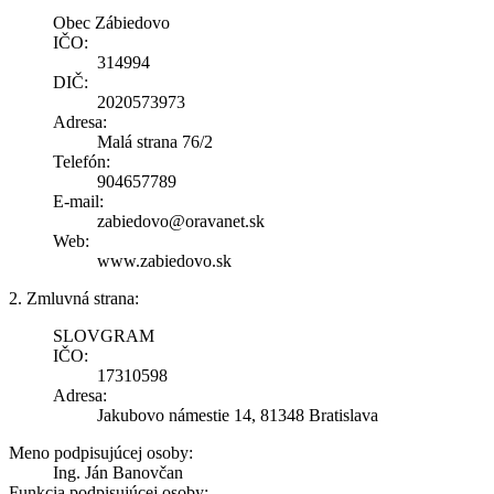
Obec Zábiedovo
IČO:
314994
DIČ:
2020573973
Adresa:
Malá strana 76/2
Telefón:
904657789
E-mail:
zabiedovo@oravanet.sk
Web:
www.zabiedovo.sk
2. Zmluvná strana:
SLOVGRAM
IČO:
17310598
Adresa:
Jakubovo námestie 14, 81348 Bratislava
Meno podpisujúcej osoby:
Ing. Ján Banovčan
Funkcia podpisujúcej osoby: