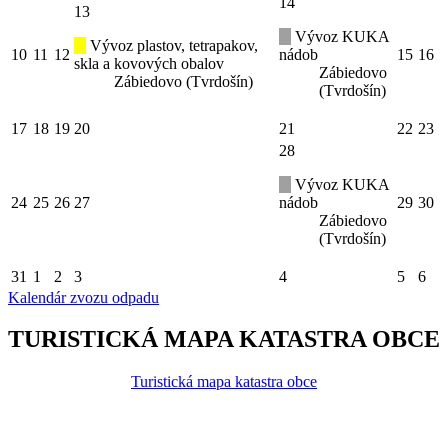
14
13
Vývoz KUKA
Vývoz plastov, tetrapakov,
10
11
12
nádob
15
16
skla a kovových obalov
Zábiedovo
Zábiedovo (Tvrdošín)
(Tvrdošín)
17
18
19
20
21
22
23
28
Vývoz KUKA
24
25
26
27
nádob
29
30
Zábiedovo
(Tvrdošín)
31
1
2
3
4
5
6
Kalendár zvozu odpadu
TURISTICKÁ MAPA KATASTRA OBCE
Turistická mapa katastra obce