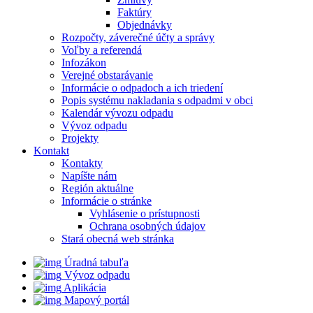
Faktúry
Objednávky
Rozpočty, záverečné účty a správy
Voľby a referendá
Infozákon
Verejné obstarávanie
Informácie o odpadoch a ich triedení
Popis systému nakladania s odpadmi v obci
Kalendár vývozu odpadu
Vývoz odpadu
Projekty
Kontakt
Kontakty
Napíšte nám
Región aktuálne
Informácie o stránke
Vyhlásenie o prístupnosti
Ochrana osobných údajov
Stará obecná web stránka
Úradná tabuľa
Vývoz odpadu
Aplikácia
Mapový portál