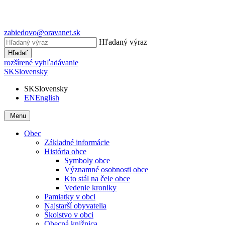
zabiedovo@oravanet.sk
Hľadaný výraz
Hľadať
rozšírené vyhľadávanie
SK
Slovensky
SK
Slovensky
EN
English
Menu
Obec
Základné informácie
História obce
Symboly obce
Významné osobnosti obce
Kto stál na čele obce
Vedenie kroniky
Pamiatky v obci
Najstarší obyvatelia
Školstvo v obci
Obecná knižnica