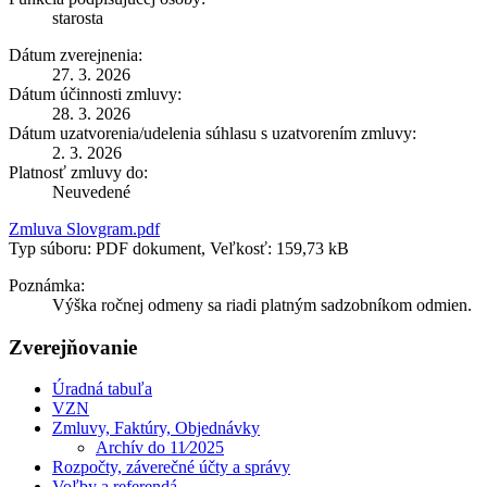
starosta
Dátum zverejnenia:
27. 3. 2026
Dátum účinnosti zmluvy:
28. 3. 2026
Dátum uzatvorenia/udelenia súhlasu s uzatvorením zmluvy:
2. 3. 2026
Platnosť zmluvy do:
Neuvedené
Zmluva Slovgram.pdf
Typ súboru: PDF dokument, Veľkosť: 159,73 kB
Poznámka:
Výška ročnej odmeny sa riadi platným sadzobníkom odmien.
Zverejňovanie
Úradná tabuľa
VZN
Zmluvy, Faktúry, Objednávky
Archív do 11⁄2025
Rozpočty, záverečné účty a správy
Voľby a referendá