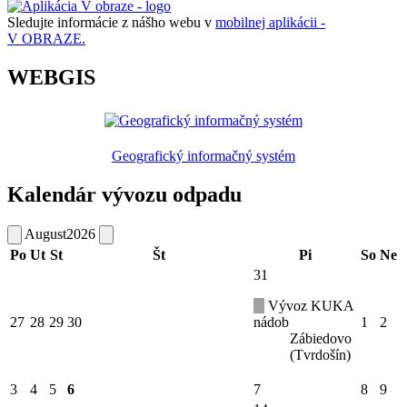
Sledujte informácie z nášho webu v
mobilnej aplikácii -
V OBRAZE.
WEBGIS
Geografický informačný systém
Kalendár vývozu odpadu
August
2026
Po
Ut
St
Št
Pi
So
Ne
31
Vývoz KUKA
27
28
29
30
nádob
1
2
Zábiedovo
(Tvrdošín)
3
4
5
6
7
8
9