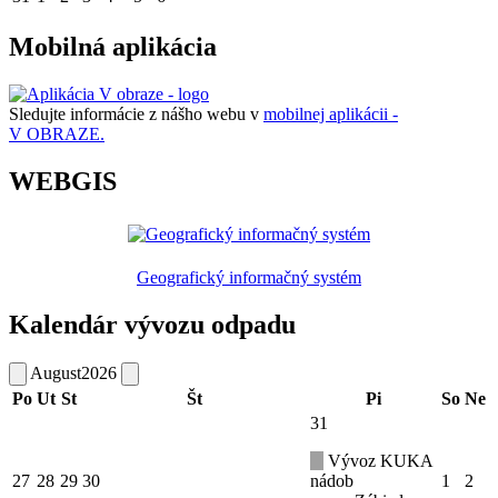
Mobilná aplikácia
Sledujte informácie z nášho webu v
mobilnej aplikácii -
V OBRAZE.
WEBGIS
Geografický informačný systém
Kalendár vývozu odpadu
August
2026
Po
Ut
St
Št
Pi
So
Ne
31
Vývoz KUKA
27
28
29
30
nádob
1
2