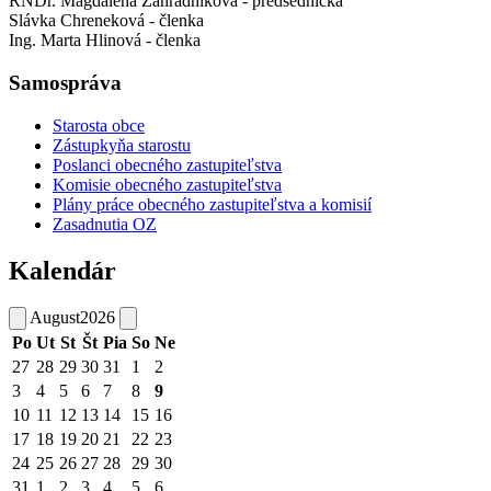
RNDr. Magdaléna Záhradníková - predsedníčka
Slávka Chreneková - členka
Ing. Marta Hlinová - členka
Samospráva
Starosta obce
Zástupkyňa starostu
Poslanci obecného zastupiteľstva
Komisie obecného zastupiteľstva
Plány práce obecného zastupiteľstva a komisií
Zasadnutia OZ
Kalendár
August
2026
Po
Ut
St
Št
Pia
So
Ne
27
28
29
30
31
1
2
3
4
5
6
7
8
9
10
11
12
13
14
15
16
17
18
19
20
21
22
23
24
25
26
27
28
29
30
31
1
2
3
4
5
6