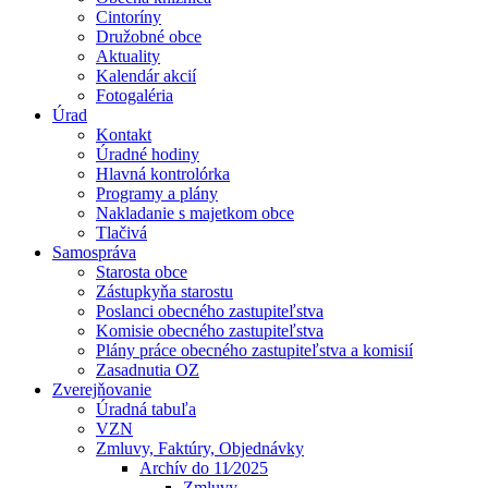
Cintoríny
Družobné obce
Aktuality
Kalendár akcií
Fotogaléria
Úrad
Kontakt
Úradné hodiny
Hlavná kontrolórka
Programy a plány
Nakladanie s majetkom obce
Tlačivá
Samospráva
Starosta obce
Zástupkyňa starostu
Poslanci obecného zastupiteľstva
Komisie obecného zastupiteľstva
Plány práce obecného zastupiteľstva a komisií
Zasadnutia OZ
Zverejňovanie
Úradná tabuľa
VZN
Zmluvy, Faktúry, Objednávky
Archív do 11⁄2025
Zmluvy