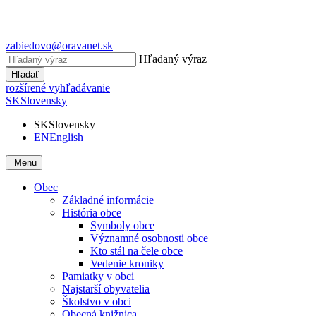
zabiedovo@oravanet.sk
Hľadaný výraz
Hľadať
rozšírené vyhľadávanie
SK
Slovensky
SK
Slovensky
EN
English
Menu
Obec
Základné informácie
História obce
Symboly obce
Významné osobnosti obce
Kto stál na čele obce
Vedenie kroniky
Pamiatky v obci
Najstarší obyvatelia
Školstvo v obci
Obecná knižnica