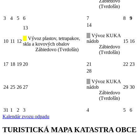
Zábiedovo
(Tvrdošín)
3
4
5
6
7
8
9
14
13
Vývoz KUKA
Vývoz plastov, tetrapakov,
10
11
12
nádob
15
16
skla a kovových obalov
Zábiedovo
Zábiedovo (Tvrdošín)
(Tvrdošín)
17
18
19
20
21
22
23
28
Vývoz KUKA
24
25
26
27
nádob
29
30
Zábiedovo
(Tvrdošín)
31
1
2
3
4
5
6
Kalendár zvozu odpadu
TURISTICKÁ MAPA KATASTRA OBCE