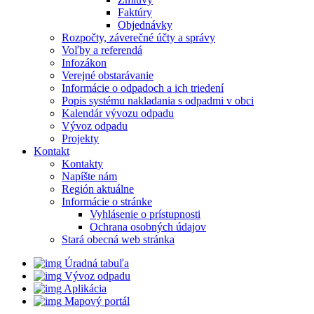
Faktúry
Objednávky
Rozpočty, záverečné účty a správy
Voľby a referendá
Infozákon
Verejné obstarávanie
Informácie o odpadoch a ich triedení
Popis systému nakladania s odpadmi v obci
Kalendár vývozu odpadu
Vývoz odpadu
Projekty
Kontakt
Kontakty
Napíšte nám
Región aktuálne
Informácie o stránke
Vyhlásenie o prístupnosti
Ochrana osobných údajov
Stará obecná web stránka
Úradná tabuľa
Vývoz odpadu
Aplikácia
Mapový portál