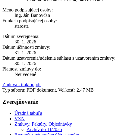
Meno podpisujúcej osoby:
Ing. Ján Banovčan
Funkcia podpisujúcej osoby:
starosta
Dátum zverejnenia:
30. 1. 2026
Dátum účinnosti zmluvy:
31. 1. 2026
Dátum uzatvorenia/udelenia súhlasu s uzatvorením zmluvy:
30. 1. 2026
Platnosť zmluvy do:
Neuvedené
Zmluva - traktor.pdf
Typ súboru: PDF dokument, Veľkosť: 2,47 MB
Zverejňovanie
Úradná tabuľa
VZN
Zmluvy, Faktúry, Objednávky
Archív do 11⁄2025
Rozpočty, záverečné účty a správy