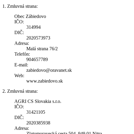
1. Zmluvná strana:
Obec Zábiedovo
IČO:
314994
DIČ:
2020573973
Adresa:
Malá strana 76/2
Telefón:
904657789
E-mail:
zabiedovo@oravanet.sk
Web:
www.zabiedovo.sk
2. Zmluvná strana:
AGRI CS Slovakia s.r.o.
IČO:
31421105
DIČ:
2020385938
Adresa:
Zlatomoravecká cesta 504, 949 01 Nitra