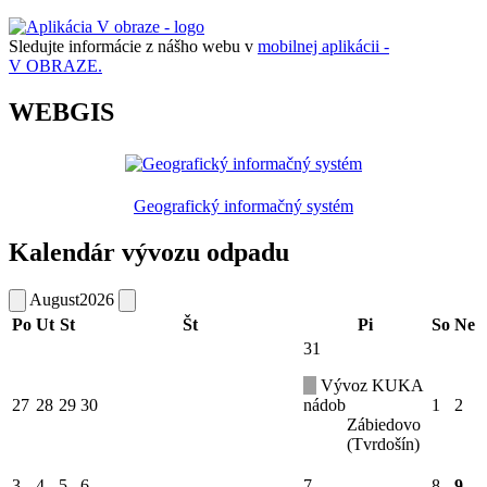
Sledujte informácie z nášho webu v
mobilnej aplikácii -
V OBRAZE.
WEBGIS
Geografický informačný systém
Kalendár vývozu odpadu
August
2026
Po
Ut
St
Št
Pi
So
Ne
31
Vývoz KUKA
27
28
29
30
nádob
1
2
Zábiedovo
(Tvrdošín)
3
4
5
6
7
8
9