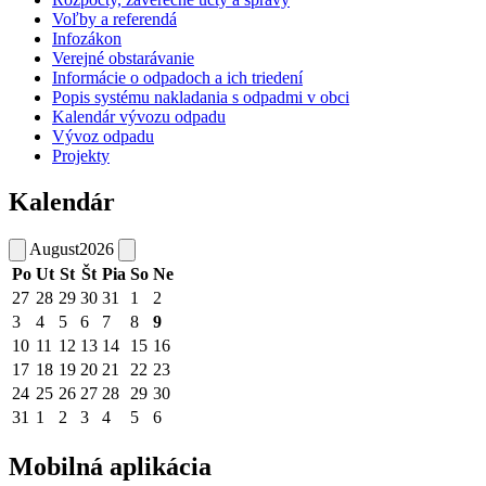
Voľby a referendá
Infozákon
Verejné obstarávanie
Informácie o odpadoch a ich triedení
Popis systému nakladania s odpadmi v obci
Kalendár vývozu odpadu
Vývoz odpadu
Projekty
Kalendár
August
2026
Po
Ut
St
Št
Pia
So
Ne
27
28
29
30
31
1
2
3
4
5
6
7
8
9
10
11
12
13
14
15
16
17
18
19
20
21
22
23
24
25
26
27
28
29
30
31
1
2
3
4
5
6
Mobilná aplikácia