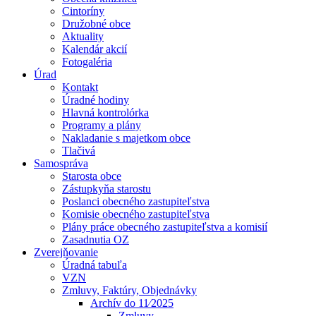
Cintoríny
Družobné obce
Aktuality
Kalendár akcií
Fotogaléria
Úrad
Kontakt
Úradné hodiny
Hlavná kontrolórka
Programy a plány
Nakladanie s majetkom obce
Tlačivá
Samospráva
Starosta obce
Zástupkyňa starostu
Poslanci obecného zastupiteľstva
Komisie obecného zastupiteľstva
Plány práce obecného zastupiteľstva a komisií
Zasadnutia OZ
Zverejňovanie
Úradná tabuľa
VZN
Zmluvy, Faktúry, Objednávky
Archív do 11⁄2025
Zmluvy