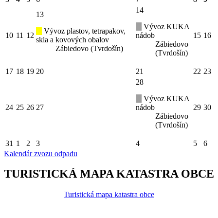
14
13
Vývoz KUKA
Vývoz plastov, tetrapakov,
10
11
12
nádob
15
16
skla a kovových obalov
Zábiedovo
Zábiedovo (Tvrdošín)
(Tvrdošín)
17
18
19
20
21
22
23
28
Vývoz KUKA
24
25
26
27
nádob
29
30
Zábiedovo
(Tvrdošín)
31
1
2
3
4
5
6
Kalendár zvozu odpadu
TURISTICKÁ MAPA KATASTRA OBCE
Turistická mapa katastra obce