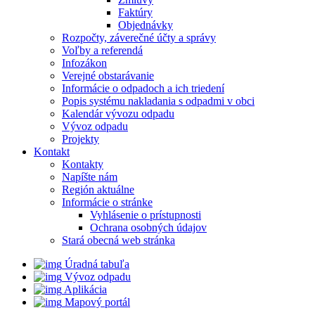
Faktúry
Objednávky
Rozpočty, záverečné účty a správy
Voľby a referendá
Infozákon
Verejné obstarávanie
Informácie o odpadoch a ich triedení
Popis systému nakladania s odpadmi v obci
Kalendár vývozu odpadu
Vývoz odpadu
Projekty
Kontakt
Kontakty
Napíšte nám
Región aktuálne
Informácie o stránke
Vyhlásenie o prístupnosti
Ochrana osobných údajov
Stará obecná web stránka
Úradná tabuľa
Vývoz odpadu
Aplikácia
Mapový portál