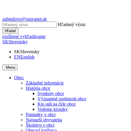
zabiedovo@oravanet.sk
Hľadaný výraz
Hľadať
rozšírené vyhľadávanie
SK
Slovensky
SK
Slovensky
EN
English
Menu
Obec
Základné informácie
História obce
Symboly obce
Významné osobnosti obce
Kto stál na čele obce
Vedenie kroniky
Pamiatky v obci
Najstarší obyvatelia
Školstvo v obci
Obecná knižnica