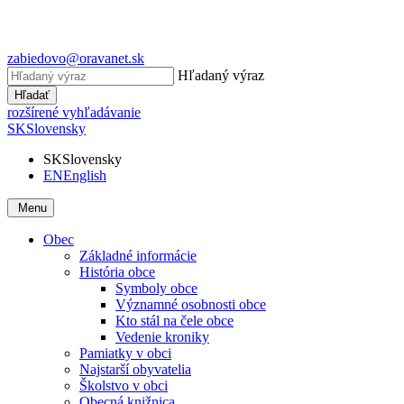
zabiedovo@oravanet.sk
Hľadaný výraz
Hľadať
rozšírené vyhľadávanie
SK
Slovensky
SK
Slovensky
EN
English
Menu
Obec
Základné informácie
História obce
Symboly obce
Významné osobnosti obce
Kto stál na čele obce
Vedenie kroniky
Pamiatky v obci
Najstarší obyvatelia
Školstvo v obci
Obecná knižnica