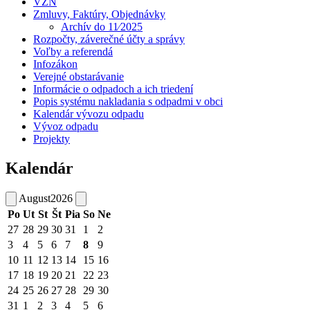
VZN
Zmluvy, Faktúry, Objednávky
Archív do 11⁄2025
Rozpočty, záverečné účty a správy
Voľby a referendá
Infozákon
Verejné obstarávanie
Informácie o odpadoch a ich triedení
Popis systému nakladania s odpadmi v obci
Kalendár vývozu odpadu
Vývoz odpadu
Projekty
Kalendár
August
2026
Po
Ut
St
Št
Pia
So
Ne
27
28
29
30
31
1
2
3
4
5
6
7
8
9
10
11
12
13
14
15
16
17
18
19
20
21
22
23
24
25
26
27
28
29
30
31
1
2
3
4
5
6