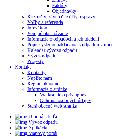
Faktúry
Objednávky
Rozpočty, záverečné účty a správy
Voľby a referendá
Infozákon
Verejné obstarávanie
Informácie o odpadoch a ich triedení
Popis systému nakladania s odpadmi v obci
Kalendár vývozu odpadu
Vývoz odpadu
Projekty
Kontakt
Kontakty
Napíšte nám
Región aktuálne
Informácie o stránke
Vyhlásenie o prístupnosti
Ochrana osobných údajov
Stará obecná web stránka
Úradná tabuľa
Vývoz odpadu
Aplikácia
Mapový portál