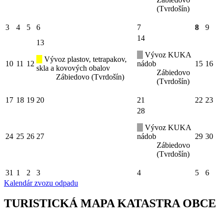
(Tvrdošín)
3
4
5
6
7
8
9
14
13
Vývoz KUKA
Vývoz plastov, tetrapakov,
10
11
12
nádob
15
16
skla a kovových obalov
Zábiedovo
Zábiedovo (Tvrdošín)
(Tvrdošín)
17
18
19
20
21
22
23
28
Vývoz KUKA
24
25
26
27
nádob
29
30
Zábiedovo
(Tvrdošín)
31
1
2
3
4
5
6
Kalendár zvozu odpadu
TURISTICKÁ MAPA KATASTRA OBCE