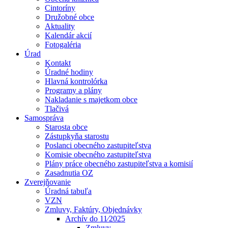
Cintoríny
Družobné obce
Aktuality
Kalendár akcií
Fotogaléria
Úrad
Kontakt
Úradné hodiny
Hlavná kontrolórka
Programy a plány
Nakladanie s majetkom obce
Tlačivá
Samospráva
Starosta obce
Zástupkyňa starostu
Poslanci obecného zastupiteľstva
Komisie obecného zastupiteľstva
Plány práce obecného zastupiteľstva a komisií
Zasadnutia OZ
Zverejňovanie
Úradná tabuľa
VZN
Zmluvy, Faktúry, Objednávky
Archív do 11⁄2025
Zmluvy