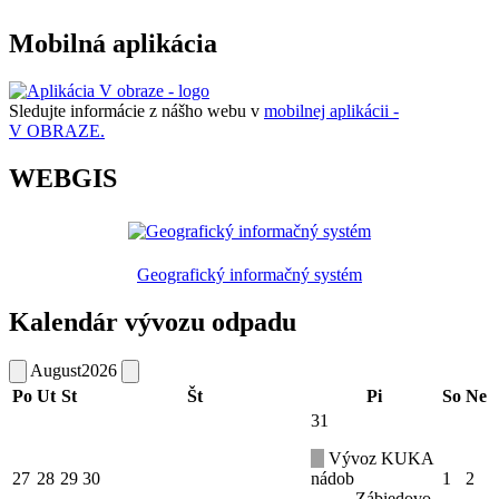
Mobilná aplikácia
Sledujte informácie z nášho webu v
mobilnej aplikácii -
V OBRAZE.
WEBGIS
Geografický informačný systém
Kalendár vývozu odpadu
August
2026
Po
Ut
St
Št
Pi
So
Ne
31
Vývoz KUKA
27
28
29
30
nádob
1
2
Zábiedovo