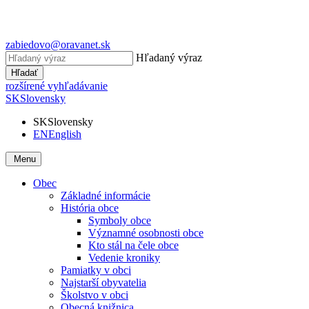
zabiedovo@oravanet.sk
Hľadaný výraz
Hľadať
rozšírené vyhľadávanie
SK
Slovensky
SK
Slovensky
EN
English
Menu
Obec
Základné informácie
História obce
Symboly obce
Významné osobnosti obce
Kto stál na čele obce
Vedenie kroniky
Pamiatky v obci
Najstarší obyvatelia
Školstvo v obci
Obecná knižnica