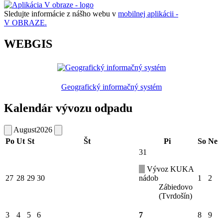
Sledujte informácie z nášho webu v
mobilnej aplikácii -
V OBRAZE.
WEBGIS
Geografický informačný systém
Kalendár vývozu odpadu
August
2026
Po
Ut
St
Št
Pi
So
Ne
31
Vývoz KUKA
27
28
29
30
nádob
1
2
Zábiedovo
(Tvrdošín)
3
4
5
6
7
8
9