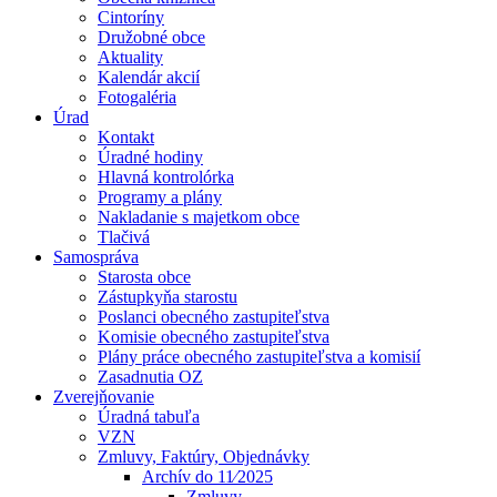
Cintoríny
Družobné obce
Aktuality
Kalendár akcií
Fotogaléria
Úrad
Kontakt
Úradné hodiny
Hlavná kontrolórka
Programy a plány
Nakladanie s majetkom obce
Tlačivá
Samospráva
Starosta obce
Zástupkyňa starostu
Poslanci obecného zastupiteľstva
Komisie obecného zastupiteľstva
Plány práce obecného zastupiteľstva a komisií
Zasadnutia OZ
Zverejňovanie
Úradná tabuľa
VZN
Zmluvy, Faktúry, Objednávky
Archív do 11⁄2025
Zmluvy