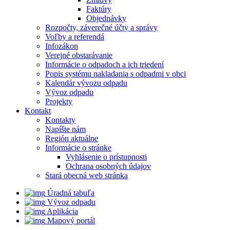
Faktúry
Objednávky
Rozpočty, záverečné účty a správy
Voľby a referendá
Infozákon
Verejné obstarávanie
Informácie o odpadoch a ich triedení
Popis systému nakladania s odpadmi v obci
Kalendár vývozu odpadu
Vývoz odpadu
Projekty
Kontakt
Kontakty
Napíšte nám
Región aktuálne
Informácie o stránke
Vyhlásenie o prístupnosti
Ochrana osobných údajov
Stará obecná web stránka
Úradná tabuľa
Vývoz odpadu
Aplikácia
Mapový portál