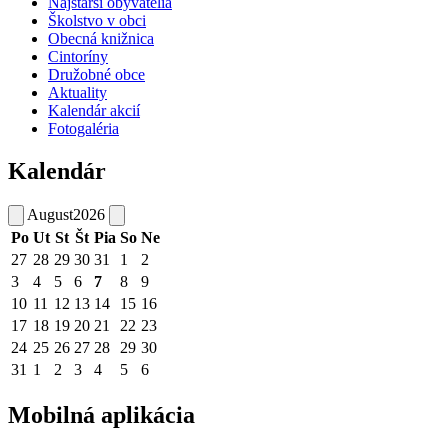
Najstarší obyvatelia
Školstvo v obci
Obecná knižnica
Cintoríny
Družobné obce
Aktuality
Kalendár akcií
Fotogaléria
Kalendár
August
2026
Po
Ut
St
Št
Pia
So
Ne
27
28
29
30
31
1
2
3
4
5
6
7
8
9
10
11
12
13
14
15
16
17
18
19
20
21
22
23
24
25
26
27
28
29
30
31
1
2
3
4
5
6
Mobilná aplikácia