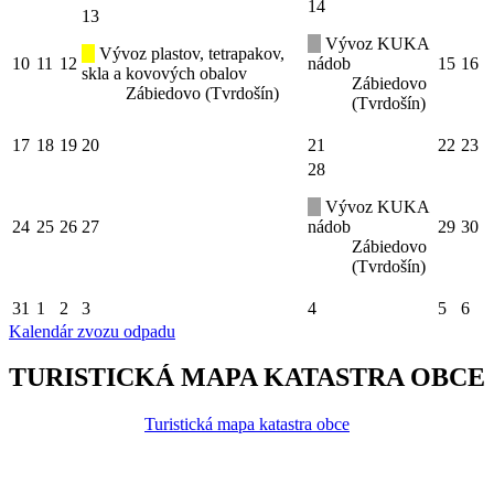
14
13
Vývoz KUKA
Vývoz plastov, tetrapakov,
10
11
12
nádob
15
16
skla a kovových obalov
Zábiedovo
Zábiedovo (Tvrdošín)
(Tvrdošín)
17
18
19
20
21
22
23
28
Vývoz KUKA
24
25
26
27
nádob
29
30
Zábiedovo
(Tvrdošín)
31
1
2
3
4
5
6
Kalendár zvozu odpadu
TURISTICKÁ MAPA KATASTRA OBCE
Turistická mapa katastra obce