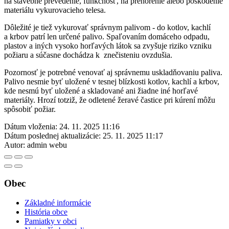
na stavebné prevedenie, funkčnosť, na prehorenie alebo poškodenie
materiálu vykurovacieho telesa.
Dôležité je tiež vykurovať správnym palivom - do kotlov, kachlí
a krbov patrí len určené palivo. Spaľovaním domáceho odpadu,
plastov a iných vysoko horľavých látok sa zvyšuje riziko vzniku
požiaru a súčasne dochádza k znečisteniu ovzdušia.
Pozornosť je potrebné venovať aj správnemu uskladňovaniu paliva.
Palivo nesmie byť uložené v tesnej blízkosti kotlov, kachlí a krbov,
kde nesmú byť uložené a skladované ani žiadne iné horľavé
materiály. Hrozí totziž, že odletené žeravé častice pri kúrení môžu
spôsobiť požiar.
Dátum vloženia:
24. 11. 2025 11:16
Dátum poslednej aktualizácie:
25. 11. 2025 11:17
Autor:
admin webu
Obec
Základné informácie
História obce
Pamiatky v obci